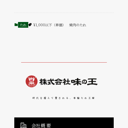
たれ
¥1,000以下（単価）
焼肉のたれ
時代を超えて愛される、本格たれ工房
会社概 要