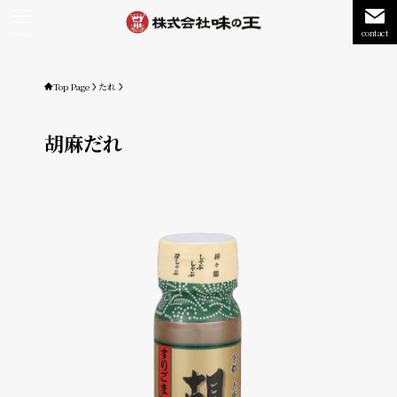
menu
contact
Top Page
たれ
胡麻だれ