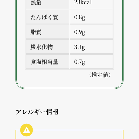
熱量
23kcal
たんぱく質
0.8g
脂質
0.9g
炭水化物
3.1g
食塩相当量
0.7g
（推定値）
アレルギー情報